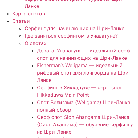
Ланке
Карта спотов
Статьи
Серфинг для начинающих на Шри-Ланке
Где заняться серфингом в Унаватуне?
О спотах
Девата, Унаватуна — идеальный серф-
спот для начинающих на Шри-Ланке
Fisherman’s Weligama — идеальный
рифовый спот для лонгборда на Шри-
Ланке
Серфинг в Хиккадуве — серф спот
Hikkaduwa Main Point
Спот Велигама (Weligama) Шри-Ланка
полный обзор
Серф спот Sion Ahangama Шри-Ланка
(Сион Ахангама) — обучение серфингу
на Шри-Ланке