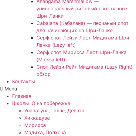
Ahangama Marshmallow —
универсальный рифовый спот на юге
Шри-Ланки
Cabalana (Кабалана) — песчаный спот
для начинающих на Шри-Ланке
Серф спот Лейзи Лефт Мидигама Шри-
Ланка (Lazy left)
Серф спот Мирисса Лефт Шри-Ланка
(Mirissa left)
Спот Лейзи Райт Мидигама (Lazy Right)
обзор
Контакты
Menu
Главная
Школы IO на побережье
Унаватуна, Галле, Девата
Хиккадува
Мирисса
Мадиха, Полхена