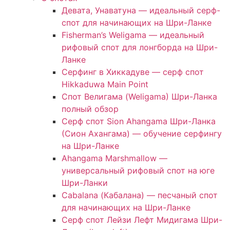
Девата, Унаватуна — идеальный серф-
спот для начинающих на Шри-Ланке
Fisherman’s Weligama — идеальный
рифовый спот для лонгборда на Шри-
Ланке
Серфинг в Хиккадуве — серф спот
Hikkaduwa Main Point
Спот Велигама (Weligama) Шри-Ланка
полный обзор
Серф спот Sion Ahangama Шри-Ланка
(Сион Ахангама) — обучение серфингу
на Шри-Ланке
Ahangama Marshmallow —
универсальный рифовый спот на юге
Шри-Ланки
Cabalana (Кабалана) — песчаный спот
для начинающих на Шри-Ланке
Серф спот Лейзи Лефт Мидигама Шри-