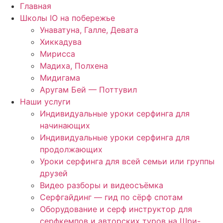
Главная
Школы IO на побережье
Унаватуна, Галле, Девата
Хиккадува
Мирисса
Мадиха, Полхена
Мидигама
Аругам Бей — Поттувил
Наши услуги
Индивидуальные уроки серфинга для
начинающих
Индивидуальные уроки серфинга для
продолжающих
Уроки серфинга для всей семьи или группы
друзей
Видео разборы и видеосъёмка
Серфгайдинг — гид по сёрф спотам
Оборудование и серф инструктор для
серфкемпов и авторских туров на Шри-