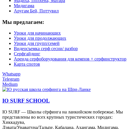
Мадиха, Полхена, Матара
Мидигама
Аругам Бей, Поттувил
Мы предлагаем:
Уроки для начинающих
Уроки для продолжающих
Уроки для групп/семей
Видеосъемка серф сесии/ разбор
Серфгайдинг
Аренда серфоборудования для кемпов + серфинструктор
Карта спотов
Whatsapp
Telegram
Medium
IO SURF SCHOOL
IO SURF — Школы сёрфинга на ланкийском побережье. Мы
представлены во всех крупных туристических городах:
Хиккадува,
Дэвата/Унаватуна/Тальпе, Кабалана, Ахангама, Мидигама,