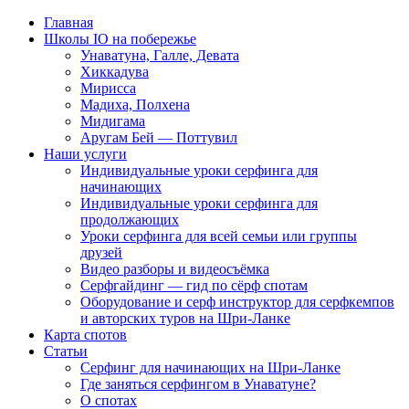
Главная
Школы IO на побережье
Унаватуна, Галле, Девата
Хиккадува
Мирисса
Мадиха, Полхена
Мидигама
Аругам Бей — Поттувил
Наши услуги
Индивидуальные уроки серфинга для
начинающих
Индивидуальные уроки серфинга для
продолжающих
Уроки серфинга для всей семьи или группы
друзей
Видео разборы и видеосъёмка
Серфгайдинг — гид по сёрф спотам
Оборудование и серф инструктор для серфкемпов
и авторских туров на Шри-Ланке
Карта спотов
Статьи
Серфинг для начинающих на Шри-Ланке
Где заняться серфингом в Унаватуне?
О спотах