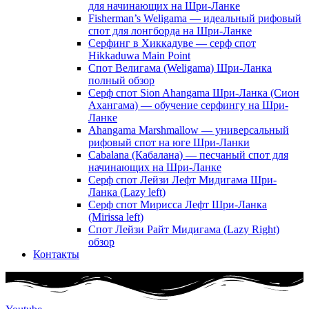
для начинающих на Шри-Ланке
Fisherman’s Weligama — идеальный рифовый
спот для лонгборда на Шри-Ланке
Серфинг в Хиккадуве — серф спот
Hikkaduwa Main Point
Спот Велигама (Weligama) Шри-Ланка
полный обзор
Серф спот Sion Ahangama Шри-Ланка (Сион
Ахангама) — обучение серфингу на Шри-
Ланке
Ahangama Marshmallow — универсальный
рифовый спот на юге Шри-Ланки
Cabalana (Кабалана) — песчаный спот для
начинающих на Шри-Ланке
Серф спот Лейзи Лефт Мидигама Шри-
Ланка (Lazy left)
Серф спот Мирисса Лефт Шри-Ланка
(Mirissa left)
Спот Лейзи Райт Мидигама (Lazy Right)
обзор
Контакты