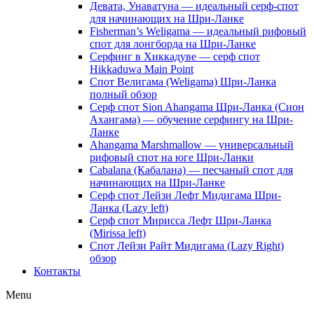
Девата, Унаватуна — идеальный серф-спот
для начинающих на Шри-Ланке
Fisherman’s Weligama — идеальный рифовый
спот для лонгборда на Шри-Ланке
Серфинг в Хиккадуве — серф спот
Hikkaduwa Main Point
Спот Велигама (Weligama) Шри-Ланка
полный обзор
Серф спот Sion Ahangama Шри-Ланка (Сион
Ахангама) — обучение серфингу на Шри-
Ланке
Ahangama Marshmallow — универсальный
рифовый спот на юге Шри-Ланки
Cabalana (Кабалана) — песчаный спот для
начинающих на Шри-Ланке
Серф спот Лейзи Лефт Мидигама Шри-
Ланка (Lazy left)
Серф спот Мирисса Лефт Шри-Ланка
(Mirissa left)
Спот Лейзи Райт Мидигама (Lazy Right)
обзор
Контакты
Menu