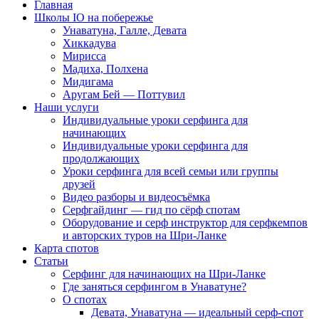
Главная
Школы IO на побережье
Унаватуна, Галле, Девата
Хиккадува
Мирисса
Мадиха, Полхена
Мидигама
Аругам Бей — Поттувил
Наши услуги
Индивидуальные уроки серфинга для
начинающих
Индивидуальные уроки серфинга для
продолжающих
Уроки серфинга для всей семьи или группы
друзей
Видео разборы и видеосъёмка
Серфгайдинг — гид по сёрф спотам
Оборудование и серф инструктор для серфкемпов
и авторских туров на Шри-Ланке
Карта спотов
Статьи
Серфинг для начинающих на Шри-Ланке
Где заняться серфингом в Унаватуне?
О спотах
Девата, Унаватуна — идеальный серф-спот